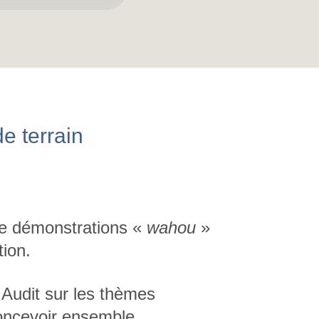
e terrain
 de démonstrations «
wahou
»
tion.
 Audit sur les thèmes
concevoir ensemble