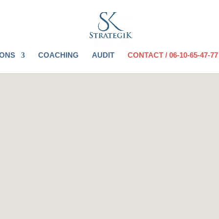
IONS
COACHING
AUDIT
CONTACT / 06-10-65-47-77